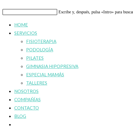
Buscar
Escribe y, después, pulsa «Intro» para busca
en
HOME
esta
SERVICIOS
web
FISIOTERAPIA
PODOLOGÍA
PILATES
GIMNASIA HIPOPRESIVA
ESPECIAL MAMÁS
TALLERES
NOSOTROS
COMPAÑÍAS
CONTACTO
BLOG
Alternar
búsqueda