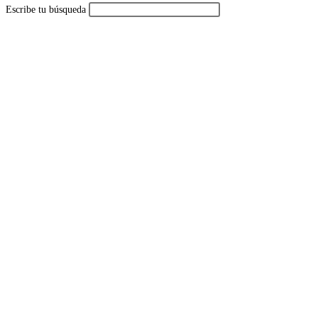
Escribe tu búsqueda
de
la
web