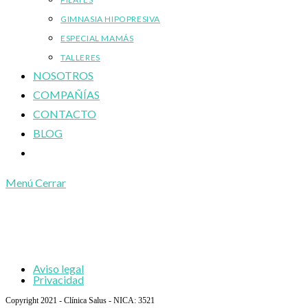
GIMNASIA HIPOPRESIVA
ESPECIAL MAMÁS
TALLERES
NOSOTROS
COMPAÑÍAS
CONTACTO
BLOG
Alternar
búsqueda
Menú
Cerrar
de
la
web
Aviso legal
Privacidad
Copyright 2021 - Clínica Salus - NICA: 3521