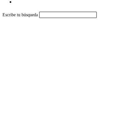
Alternar
búsqueda
Escribe tu búsqueda
de
la
web