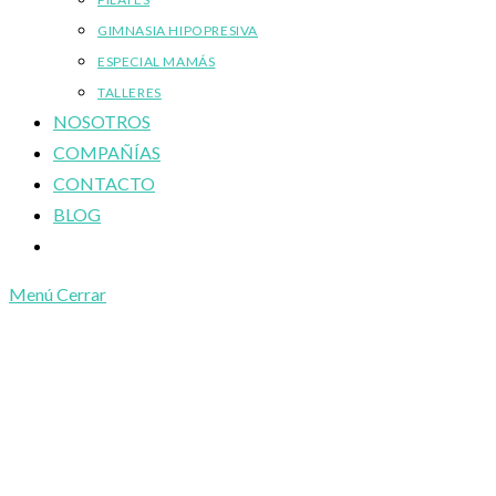
GIMNASIA HIPOPRESIVA
ESPECIAL MAMÁS
TALLERES
NOSOTROS
COMPAÑÍAS
CONTACTO
BLOG
Alternar
búsqueda
Menú
Cerrar
de
la
web