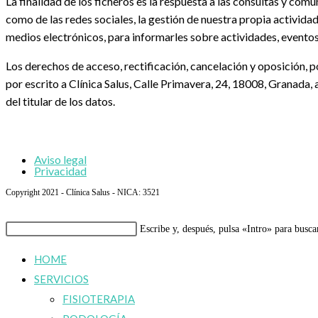
La finalidad de los ficheros es la respuesta a las consultas y comu
como de las redes sociales, la gestión de nuestra propia actividad
medios electrónicos, para informarles sobre actividades, eventos 
Los derechos de acceso, rectificación, cancelación y oposición,
por escrito a Clínica Salus, Calle Primavera, 24, 18008, Granada,
del titular de los datos.
Aviso legal
Privacidad
Copyright 2021 - Clínica Salus - NICA: 3521
Buscar
Escribe y, después, pulsa «Intro» para busca
en
HOME
esta
SERVICIOS
web
FISIOTERAPIA