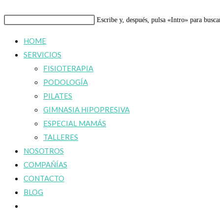
Buscar
Escribe y, después, pulsa «Intro» para busca
en
HOME
esta
SERVICIOS
web
FISIOTERAPIA
PODOLOGÍA
PILATES
GIMNASIA HIPOPRESIVA
ESPECIAL MAMÁS
TALLERES
NOSOTROS
COMPAÑÍAS
CONTACTO
BLOG
Alternar
búsqueda