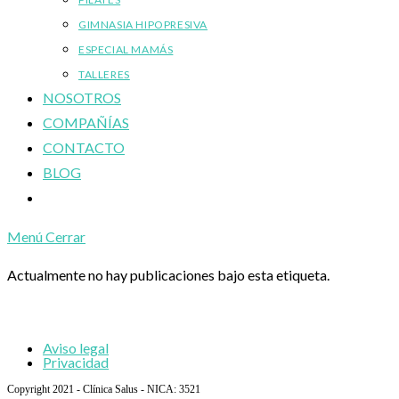
GIMNASIA HIPOPRESIVA
ESPECIAL MAMÁS
TALLERES
NOSOTROS
COMPAÑÍAS
CONTACTO
BLOG
Alternar
búsqueda
Menú
Cerrar
de
la
Actualmente no hay publicaciones bajo esta etiqueta.
web
Aviso legal
Privacidad
Copyright 2021 - Clínica Salus - NICA: 3521