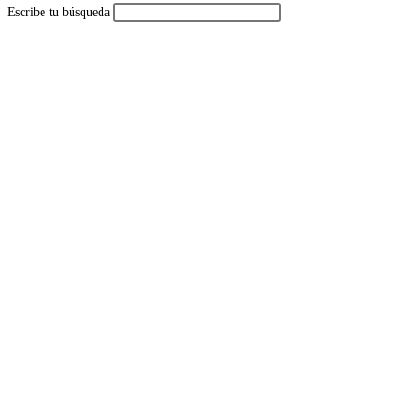
Escribe tu búsqueda
de
la
web