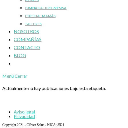
GIMNASIA HIPOPRESIVA
ESPECIAL MAMÁS
TALLERES
NOSOTROS
COMPAÑÍAS
CONTACTO
BLOG
Alternar
búsqueda
Menú
Cerrar
de
la
Actualmente no hay publicaciones bajo esta etiqueta.
web
Aviso legal
Privacidad
Copyright 2021 - Clínica Salus - NICA: 3521