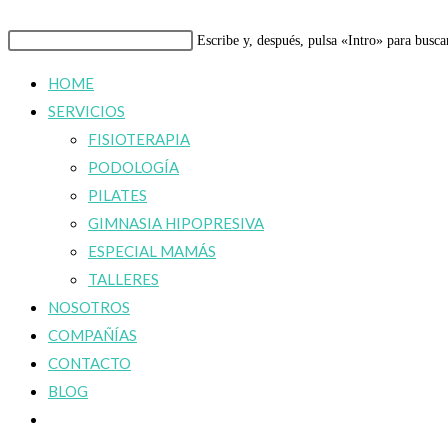
Buscar
Escribe y, después, pulsa «Intro» para busca
en
HOME
esta
SERVICIOS
web
FISIOTERAPIA
PODOLOGÍA
PILATES
GIMNASIA HIPOPRESIVA
ESPECIAL MAMÁS
TALLERES
NOSOTROS
COMPAÑÍAS
CONTACTO
BLOG
Alternar
búsqueda