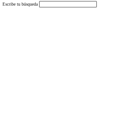
Escribe tu búsqueda
de
la
web