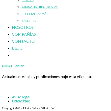
GIMNASIA HIPOPRESIVA
ESPECIAL MAMÁS
TALLERES
NOSOTROS
COMPAÑÍAS
CONTACTO
BLOG
Alternar
búsqueda
Menú
Cerrar
de
la
Actualmente no hay publicaciones bajo esta etiqueta.
web
Aviso legal
Privacidad
Copyright 2021 - Clínica Salus - NICA: 3521