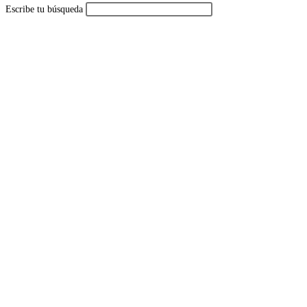
Escribe tu búsqueda
de
la
web