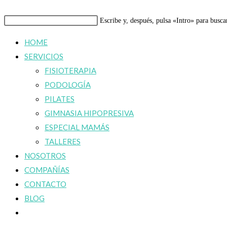
Buscar
Escribe y, después, pulsa «Intro» para busca
en
HOME
esta
SERVICIOS
web
FISIOTERAPIA
PODOLOGÍA
PILATES
GIMNASIA HIPOPRESIVA
ESPECIAL MAMÁS
TALLERES
NOSOTROS
COMPAÑÍAS
CONTACTO
BLOG
Alternar
búsqueda