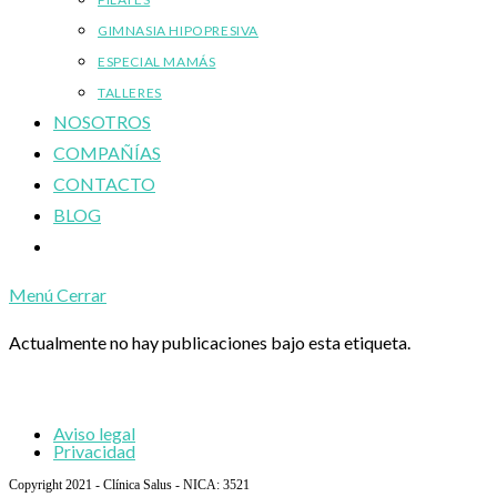
GIMNASIA HIPOPRESIVA
ESPECIAL MAMÁS
TALLERES
NOSOTROS
COMPAÑÍAS
CONTACTO
BLOG
Alternar
búsqueda
Menú
Cerrar
de
la
Actualmente no hay publicaciones bajo esta etiqueta.
web
Aviso legal
Privacidad
Copyright 2021 - Clínica Salus - NICA: 3521