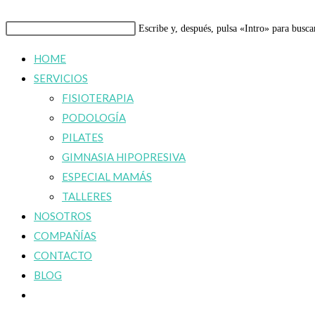
Buscar
Escribe y, después, pulsa «Intro» para busca
en
HOME
esta
SERVICIOS
web
FISIOTERAPIA
PODOLOGÍA
PILATES
GIMNASIA HIPOPRESIVA
ESPECIAL MAMÁS
TALLERES
NOSOTROS
COMPAÑÍAS
CONTACTO
BLOG
Alternar
búsqueda