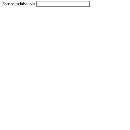
Escribe tu búsqueda
de
la
web