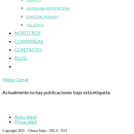
GIMNASIA HIPOPRESIVA
ESPECIAL MAMÁS
TALLERES
NOSOTROS
COMPAÑÍAS
CONTACTO
BLOG
Alternar
búsqueda
Menú
Cerrar
de
la
Actualmente no hay publicaciones bajo esta etiqueta.
web
Aviso legal
Privacidad
Copyright 2021 - Clínica Salus - NICA: 3521