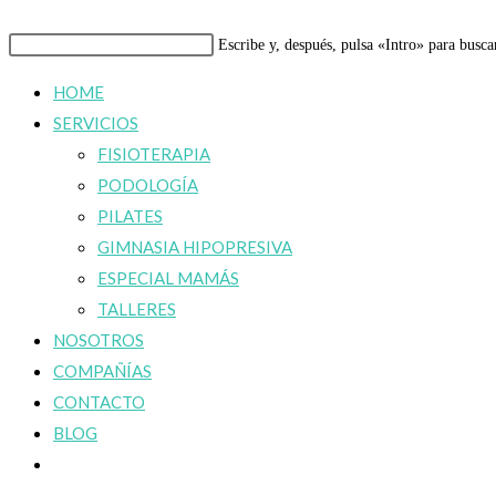
Buscar
Escribe y, después, pulsa «Intro» para busca
en
HOME
esta
SERVICIOS
web
FISIOTERAPIA
PODOLOGÍA
PILATES
GIMNASIA HIPOPRESIVA
ESPECIAL MAMÁS
TALLERES
NOSOTROS
COMPAÑÍAS
CONTACTO
BLOG
Alternar
búsqueda