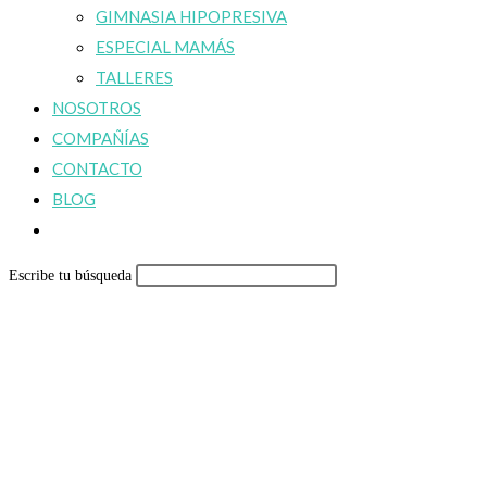
GIMNASIA HIPOPRESIVA
ESPECIAL MAMÁS
TALLERES
NOSOTROS
COMPAÑÍAS
CONTACTO
BLOG
Alternar
búsqueda
Escribe tu búsqueda
de
la
web