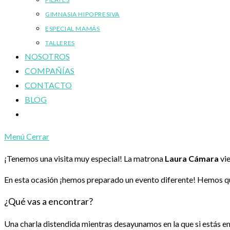
GIMNASIA HIPOPRESIVA
ESPECIAL MAMÁS
TALLERES
NOSOTROS
COMPAÑÍAS
CONTACTO
BLOG
Alternar
búsqueda
Menú
Cerrar
de
la
¡Tenemos una visita muy especial! La matrona
Laura Cámara
vie
web
En esta ocasión ¡hemos preparado un evento diferente! Hemos qu
¿Qué vas a encontrar?
Una charla distendida mientras desayunamos en la que si estás 