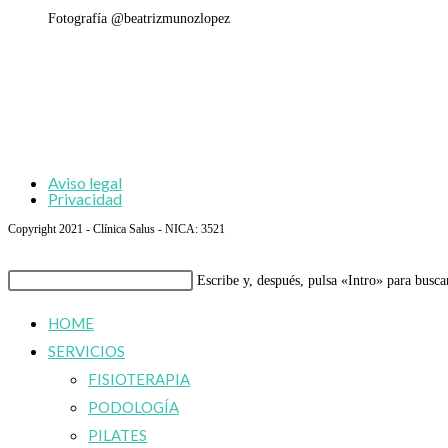
Fotografía @beatrizmunozlopez
Aviso legal
Privacidad
Copyright 2021 - Clínica Salus - NICA: 3521
Buscar
Escribe y, después, pulsa «Intro» para busca
en
HOME
esta
SERVICIOS
web
FISIOTERAPIA
PODOLOGÍA
PILATES