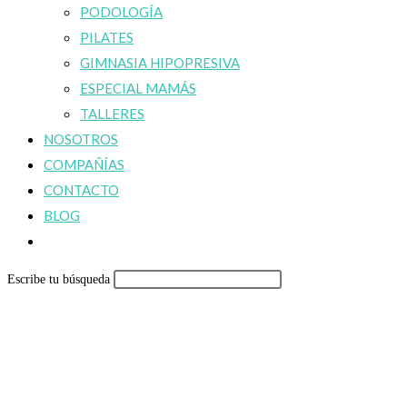
PODOLOGÍA
PILATES
GIMNASIA HIPOPRESIVA
ESPECIAL MAMÁS
TALLERES
NOSOTROS
COMPAÑÍAS
CONTACTO
BLOG
Alternar
búsqueda
Escribe tu búsqueda
de
la
web