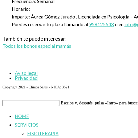
Frecuencia: Semanal
Horario:
Imparte: Áurea Gómez Jurado . Licenciada en Psicología –
Puedes reservar tu plaza llamando al
958125548
o en
info@c
También te puede interesar:
Todos los bonos especial mamás
Aviso legal
Privacidad
Copyright 2021 - Clínica Salus - NICA: 3521
Buscar
Escribe y, después, pulsa «Intro» para busca
en
HOME
esta
SERVICIOS
web
FISIOTERAPIA