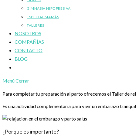
GIMNASIA HIPOPRESIVA
ESPECIAL MAMÁS
TALLERES
NOSOTROS
COMPAÑÍAS
CONTACTO
BLOG
Alternar
búsqueda
Menú
Cerrar
de
la
Para completar tu preparación al parto ofrecemos el Taller de re
web
Es una actividad complementaria para vivir un embarazo tranquilo
¿Porque es importante?