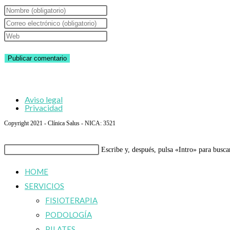
Introduce
tu
Introduce
nombre
tu
Introduce
o
dirección
la
nombre
de
URL
de
correo
de
usuario
electrónico
tu
Aviso legal
para
para
web
Privacidad
comentar
comentar
(opcional)
Copyright 2021 - Clínica Salus - NICA: 3521
Buscar
Escribe y, después, pulsa «Intro» para busca
en
HOME
esta
SERVICIOS
web
FISIOTERAPIA
PODOLOGÍA
PILATES