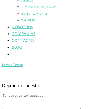
GIMNASIA HIPOPRESIVA
ESPECIAL MAMÁS
TALLERES
NOSOTROS
COMPAÑÍAS
CONTACTO
BLOG
Alternar
búsqueda
Menú
Cerrar
de
la
web
Deja una respuesta
Comentario