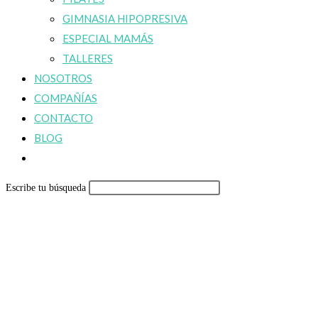
GIMNASIA HIPOPRESIVA
ESPECIAL MAMÁS
TALLERES
NOSOTROS
COMPAÑÍAS
CONTACTO
BLOG
Alternar
búsqueda
Escribe tu búsqueda
de
la
web