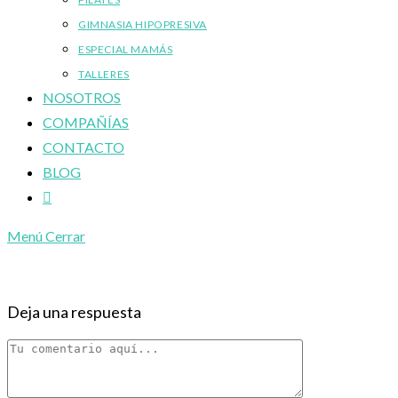
GIMNASIA HIPOPRESIVA
ESPECIAL MAMÁS
TALLERES
NOSOTROS
COMPAÑÍAS
CONTACTO
BLOG
Alternar
búsqueda
Menú
Cerrar
de
la
web
Deja una respuesta
Comentario