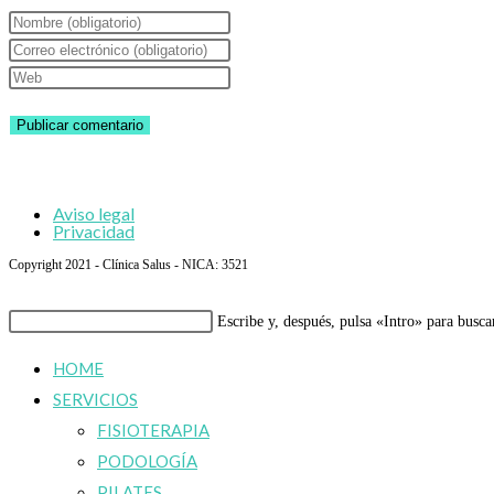
Introduce
tu
Introduce
nombre
tu
Introduce
o
dirección
la
nombre
de
URL
de
correo
de
usuario
electrónico
tu
Aviso legal
para
para
web
Privacidad
comentar
comentar
(opcional)
Copyright 2021 - Clínica Salus - NICA: 3521
Buscar
Escribe y, después, pulsa «Intro» para busca
en
HOME
esta
SERVICIOS
web
FISIOTERAPIA
PODOLOGÍA
PILATES