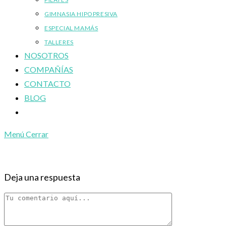
GIMNASIA HIPOPRESIVA
ESPECIAL MAMÁS
TALLERES
NOSOTROS
COMPAÑÍAS
CONTACTO
BLOG
Alternar
búsqueda
Menú
Cerrar
de
la
web
Deja una respuesta
Comentario