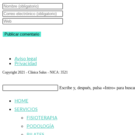
Introduce
tu
Introduce
nombre
tu
Introduce
o
dirección
la
nombre
de
URL
de
correo
de
usuario
electrónico
tu
Aviso legal
para
para
web
Privacidad
comentar
comentar
(opcional)
Copyright 2021 - Clínica Salus - NICA: 3521
Buscar
Escribe y, después, pulsa «Intro» para busca
en
HOME
esta
SERVICIOS
web
FISIOTERAPIA
PODOLOGÍA
PILATES