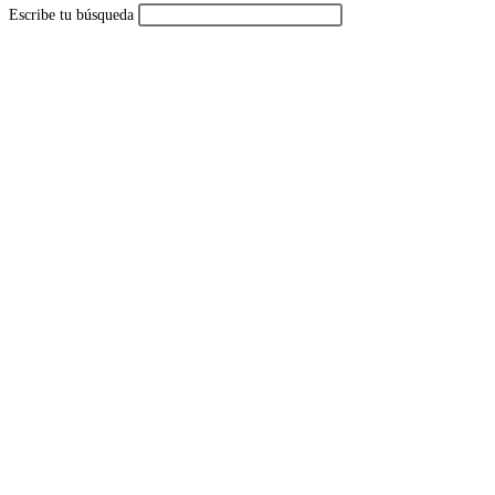
Escribe tu búsqueda
de
la
web