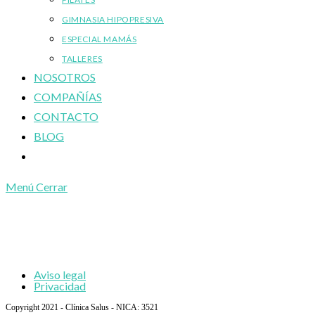
GIMNASIA HIPOPRESIVA
ESPECIAL MAMÁS
TALLERES
NOSOTROS
COMPAÑÍAS
CONTACTO
BLOG
Alternar
búsqueda
Menú
Cerrar
de
la
web
Aviso legal
Privacidad
Copyright 2021 - Clínica Salus - NICA: 3521