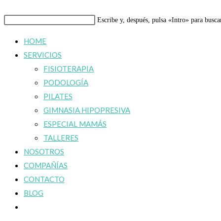
Buscar
Escribe y, después, pulsa «Intro» para busca
en
HOME
esta
SERVICIOS
web
FISIOTERAPIA
PODOLOGÍA
PILATES
GIMNASIA HIPOPRESIVA
ESPECIAL MAMÁS
TALLERES
NOSOTROS
COMPAÑÍAS
CONTACTO
BLOG
Alternar
búsqueda