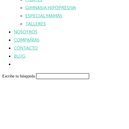
GIMNASIA HIPOPRESIVA
ESPECIAL MAMÁS
TALLERES
NOSOTROS
COMPAÑÍAS
CONTACTO
BLOG
Alternar
búsqueda
Escribe tu búsqueda
de
la
web