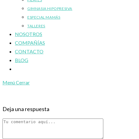
GIMNASIA HIPOPRESIVA
ESPECIAL MAMÁS
TALLERES
NOSOTROS
COMPAÑÍAS
CONTACTO
BLOG
Alternar
búsqueda
Menú
Cerrar
de
la
web
Deja una respuesta
Comentario