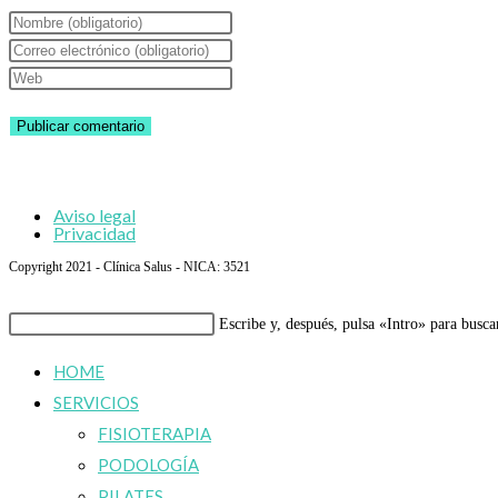
Introduce
tu
Introduce
nombre
tu
Introduce
o
dirección
la
nombre
de
URL
de
correo
de
usuario
electrónico
tu
Aviso legal
para
para
web
Privacidad
comentar
comentar
(opcional)
Copyright 2021 - Clínica Salus - NICA: 3521
Buscar
Escribe y, después, pulsa «Intro» para busca
en
HOME
esta
SERVICIOS
web
FISIOTERAPIA
PODOLOGÍA
PILATES