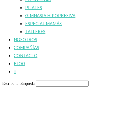
PILATES
GIMNASIA HIPOPRESIVA
ESPECIAL MAMÁS
TALLERES
NOSOTROS
COMPAÑÍAS
CONTACTO
BLOG
Alternar
búsqueda
Escribe tu búsqueda
de
la
web