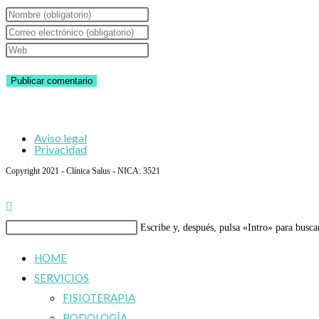
Introduce
tu
Introduce
nombre
tu
Introduce
o
dirección
la
nombre
de
URL
de
correo
de
usuario
electrónico
tu
Aviso legal
para
para
web
Privacidad
comentar
comentar
(opcional)
Copyright 2021 - Clínica Salus - NICA: 3521
Buscar
Escribe y, después, pulsa «Intro» para busca
en
HOME
esta
SERVICIOS
web
FISIOTERAPIA
PODOLOGÍA