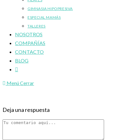
GIMNASIA HIPOPRESIVA
ESPECIAL MAMÁS
TALLERES
NOSOTROS
COMPAÑÍAS
CONTACTO
BLOG
Alternar
búsqueda
Menú
Cerrar
de
la
web
Deja una respuesta
Comentario