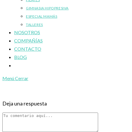
GIMNASIA HIPOPRESIVA
ESPECIAL MAMÁS
TALLERES
NOSOTROS
COMPAÑÍAS
CONTACTO
BLOG
Alternar
búsqueda
Menú
Cerrar
de
la
web
Deja una respuesta
Comentario