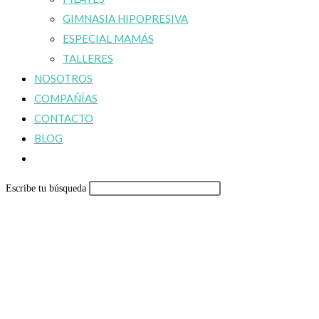
GIMNASIA HIPOPRESIVA
ESPECIAL MAMÁS
TALLERES
NOSOTROS
COMPAÑÍAS
CONTACTO
BLOG
Alternar
búsqueda
Escribe tu búsqueda
de
la
web