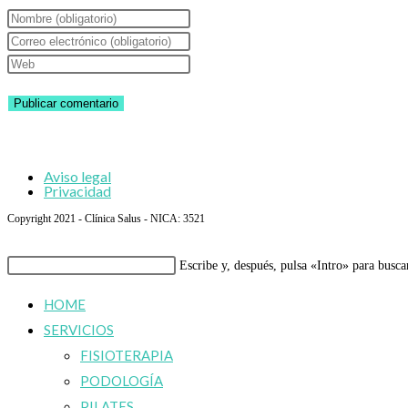
Introduce
tu
Introduce
nombre
tu
Introduce
o
dirección
la
nombre
de
URL
de
correo
de
usuario
electrónico
tu
Aviso legal
para
para
web
Privacidad
comentar
comentar
(opcional)
Copyright 2021 - Clínica Salus - NICA: 3521
Buscar
Escribe y, después, pulsa «Intro» para busca
en
HOME
esta
SERVICIOS
web
FISIOTERAPIA
PODOLOGÍA
PILATES