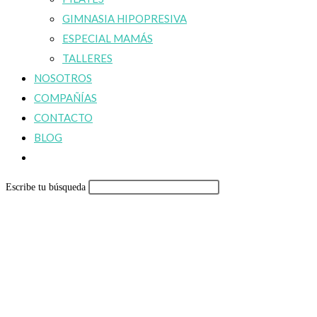
GIMNASIA HIPOPRESIVA
ESPECIAL MAMÁS
TALLERES
NOSOTROS
COMPAÑÍAS
CONTACTO
BLOG
Alternar
búsqueda
Escribe tu búsqueda
de
la
web