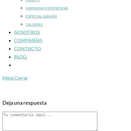
GIMNASIA HIPOPRESIVA
ESPECIAL MAMÁS
TALLERES
NOSOTROS
COMPAÑÍAS
CONTACTO
BLOG
Alternar
búsqueda
Menú
Cerrar
de
la
web
Deja una respuesta
Comentario