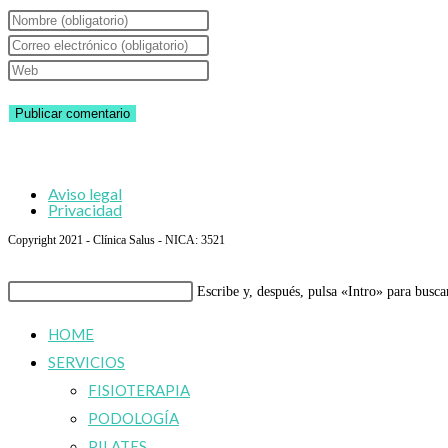
Introduce
tu
Introduce
nombre
tu
Introduce
o
dirección
la
nombre
de
URL
de
correo
de
usuario
electrónico
tu
Aviso legal
para
para
web
Privacidad
comentar
comentar
(opcional)
Copyright 2021 - Clínica Salus - NICA: 3521
Buscar
Escribe y, después, pulsa «Intro» para busca
en
HOME
esta
SERVICIOS
web
FISIOTERAPIA
PODOLOGÍA
PILATES