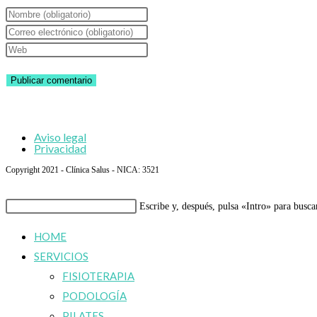
Introduce
tu
Introduce
nombre
tu
Introduce
o
dirección
la
nombre
de
URL
de
correo
de
usuario
electrónico
tu
Aviso legal
para
para
web
Privacidad
comentar
comentar
(opcional)
Copyright 2021 - Clínica Salus - NICA: 3521
Buscar
Escribe y, después, pulsa «Intro» para busca
en
HOME
esta
SERVICIOS
web
FISIOTERAPIA
PODOLOGÍA
PILATES