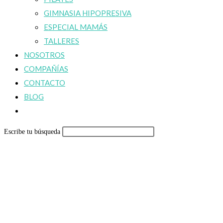
GIMNASIA HIPOPRESIVA
ESPECIAL MAMÁS
TALLERES
NOSOTROS
COMPAÑÍAS
CONTACTO
BLOG
Alternar
búsqueda
Escribe tu búsqueda
de
la
web