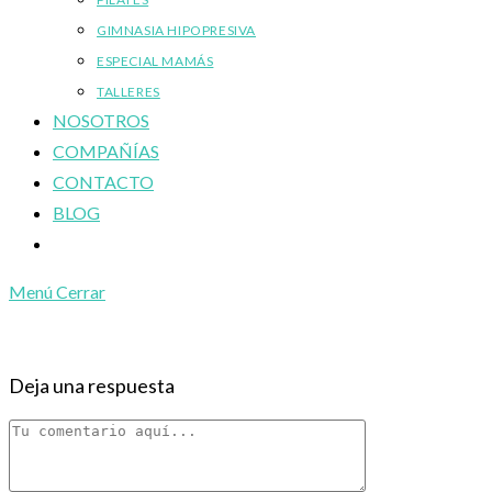
GIMNASIA HIPOPRESIVA
ESPECIAL MAMÁS
TALLERES
NOSOTROS
COMPAÑÍAS
CONTACTO
BLOG
Alternar
búsqueda
Menú
Cerrar
de
la
web
Deja una respuesta
Comentario