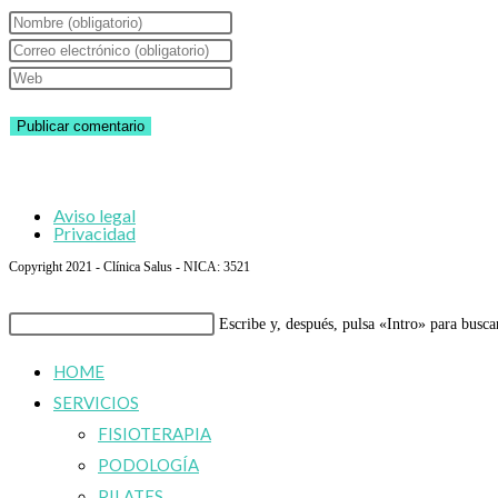
Introduce
tu
Introduce
nombre
tu
Introduce
o
dirección
la
nombre
de
URL
de
correo
de
usuario
electrónico
tu
Aviso legal
para
para
web
Privacidad
comentar
comentar
(opcional)
Copyright 2021 - Clínica Salus - NICA: 3521
Buscar
Escribe y, después, pulsa «Intro» para busca
en
HOME
esta
SERVICIOS
web
FISIOTERAPIA
PODOLOGÍA
PILATES