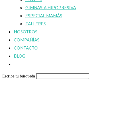
GIMNASIA HIPOPRESIVA
ESPECIAL MAMÁS
TALLERES
NOSOTROS
COMPAÑÍAS
CONTACTO
BLOG
Alternar
búsqueda
Escribe tu búsqueda
de
la
web