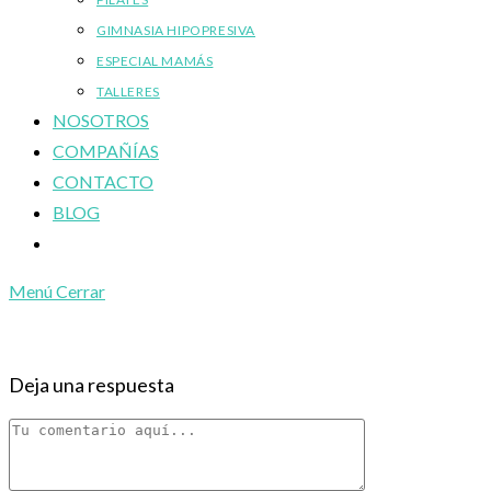
GIMNASIA HIPOPRESIVA
ESPECIAL MAMÁS
TALLERES
NOSOTROS
COMPAÑÍAS
CONTACTO
BLOG
Alternar
búsqueda
Menú
Cerrar
de
la
web
Deja una respuesta
Comentario