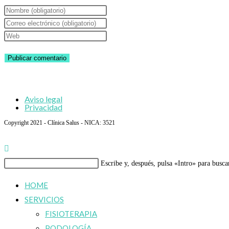
Introduce
tu
Introduce
nombre
tu
Introduce
o
dirección
la
nombre
de
URL
de
correo
de
usuario
electrónico
tu
Aviso legal
para
para
web
Privacidad
comentar
comentar
(opcional)
Copyright 2021 - Clínica Salus - NICA: 3521
Buscar
Escribe y, después, pulsa «Intro» para busca
en
HOME
esta
SERVICIOS
web
FISIOTERAPIA
PODOLOGÍA