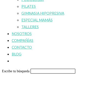
PILATES
GIMNASIA HIPOPRESIVA
ESPECIAL MAMÁS
TALLERES
NOSOTROS
COMPAÑÍAS
CONTACTO
BLOG
Alternar
búsqueda
Escribe tu búsqueda
de
la
web