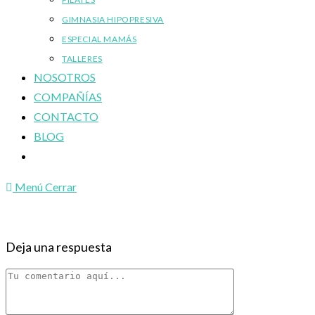
GIMNASIA HIPOPRESIVA
ESPECIAL MAMÁS
TALLERES
NOSOTROS
COMPAÑÍAS
CONTACTO
BLOG
Alternar
búsqueda
Menú
Cerrar
de
la
web
Deja una respuesta
Comentario