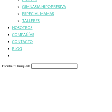
GIMNASIA HIPOPRESIVA
ESPECIAL MAMÁS
TALLERES
NOSOTROS
COMPAÑÍAS
CONTACTO
BLOG
Alternar
búsqueda
Escribe tu búsqueda
de
la
web