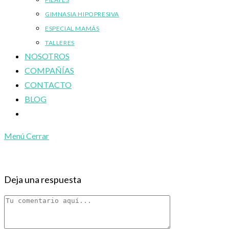
GIMNASIA HIPOPRESIVA
ESPECIAL MAMÁS
TALLERES
NOSOTROS
COMPAÑÍAS
CONTACTO
BLOG
Alternar
búsqueda
Menú
Cerrar
de
la
web
Deja una respuesta
Comentario