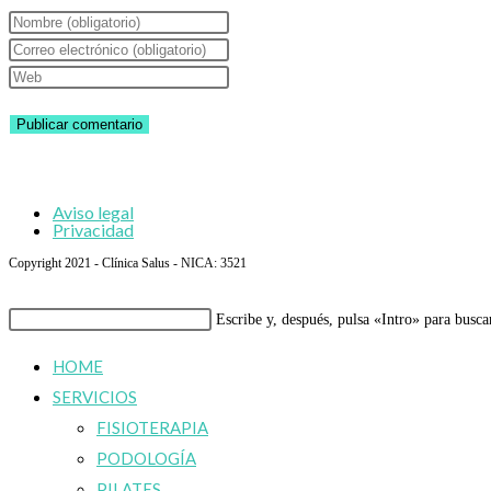
Introduce
tu
Introduce
nombre
tu
Introduce
o
dirección
la
nombre
de
URL
de
correo
de
usuario
electrónico
tu
Aviso legal
para
para
web
Privacidad
comentar
comentar
(opcional)
Copyright 2021 - Clínica Salus - NICA: 3521
Buscar
Escribe y, después, pulsa «Intro» para busca
en
HOME
esta
SERVICIOS
web
FISIOTERAPIA
PODOLOGÍA
PILATES