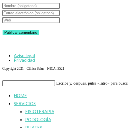
Introduce
tu
Introduce
nombre
tu
Introduce
o
dirección
la
nombre
de
URL
de
correo
de
usuario
electrónico
tu
Aviso legal
para
para
web
Privacidad
comentar
comentar
(opcional)
Copyright 2021 - Clínica Salus - NICA: 3521
Buscar
Escribe y, después, pulsa «Intro» para busca
en
HOME
esta
SERVICIOS
web
FISIOTERAPIA
PODOLOGÍA
PILATES