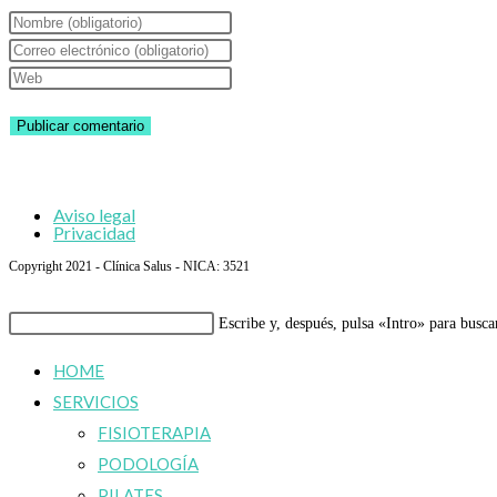
Introduce
tu
Introduce
nombre
tu
Introduce
o
dirección
la
nombre
de
URL
de
correo
de
usuario
electrónico
tu
Aviso legal
para
para
web
Privacidad
comentar
comentar
(opcional)
Copyright 2021 - Clínica Salus - NICA: 3521
Buscar
Escribe y, después, pulsa «Intro» para busca
en
HOME
esta
SERVICIOS
web
FISIOTERAPIA
PODOLOGÍA
PILATES