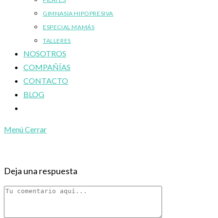
GIMNASIA HIPOPRESIVA
ESPECIAL MAMÁS
TALLERES
NOSOTROS
COMPAÑÍAS
CONTACTO
BLOG
Alternar
búsqueda
Menú
Cerrar
de
la
web
Deja una respuesta
Comentario