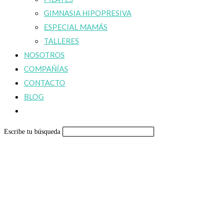
GIMNASIA HIPOPRESIVA
ESPECIAL MAMÁS
TALLERES
NOSOTROS
COMPAÑÍAS
CONTACTO
BLOG
Alternar
búsqueda
Escribe tu búsqueda
de
la
web