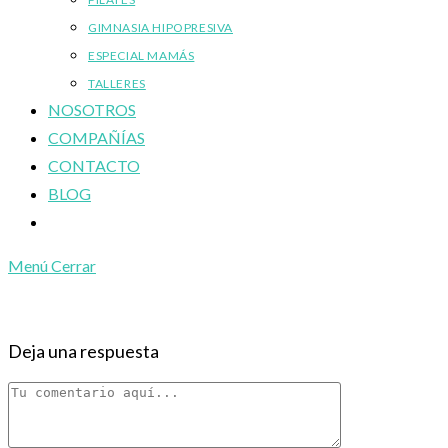
GIMNASIA HIPOPRESIVA
ESPECIAL MAMÁS
TALLERES
NOSOTROS
COMPAÑÍAS
CONTACTO
BLOG
Alternar
búsqueda
Menú
Cerrar
de
la
web
Deja una respuesta
Comentario