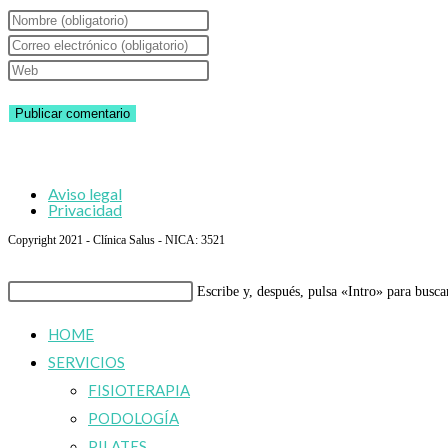
Introduce
tu
Introduce
nombre
tu
Introduce
o
dirección
la
nombre
de
URL
de
correo
de
usuario
electrónico
tu
Aviso legal
para
para
web
Privacidad
comentar
comentar
(opcional)
Copyright 2021 - Clínica Salus - NICA: 3521
Buscar
Escribe y, después, pulsa «Intro» para busca
en
HOME
esta
SERVICIOS
web
FISIOTERAPIA
PODOLOGÍA
PILATES