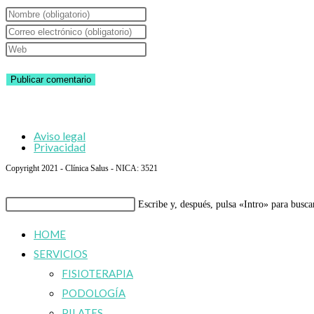
Introduce
tu
Introduce
nombre
tu
Introduce
o
dirección
la
nombre
de
URL
de
correo
de
usuario
electrónico
tu
Aviso legal
para
para
web
Privacidad
comentar
comentar
(opcional)
Copyright 2021 - Clínica Salus - NICA: 3521
Buscar
Escribe y, después, pulsa «Intro» para busca
en
HOME
esta
SERVICIOS
web
FISIOTERAPIA
PODOLOGÍA
PILATES