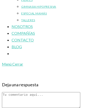
GIMNASIA HIPOPRESIVA
ESPECIAL MAMÁS
TALLERES
NOSOTROS
COMPAÑÍAS
CONTACTO
BLOG
Alternar
búsqueda
Menú
Cerrar
de
la
web
Deja una respuesta
Comentario