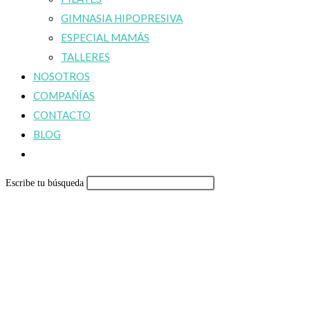
GIMNASIA HIPOPRESIVA
ESPECIAL MAMÁS
TALLERES
NOSOTROS
COMPAÑÍAS
CONTACTO
BLOG
Alternar
búsqueda
Escribe tu búsqueda
de
la
web