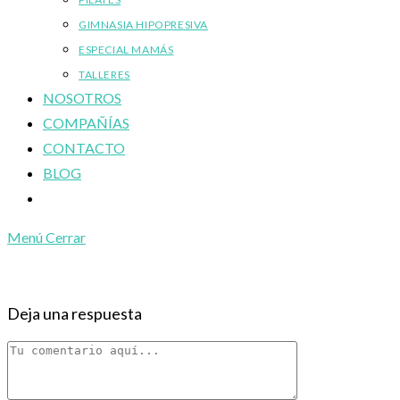
GIMNASIA HIPOPRESIVA
ESPECIAL MAMÁS
TALLERES
NOSOTROS
COMPAÑÍAS
CONTACTO
BLOG
Alternar
búsqueda
Menú
Cerrar
de
la
web
Deja una respuesta
Comentario