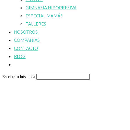
GIMNASIA HIPOPRESIVA
ESPECIAL MAMÁS
TALLERES
NOSOTROS
COMPAÑÍAS
CONTACTO
BLOG
Alternar
búsqueda
Escribe tu búsqueda
de
la
web