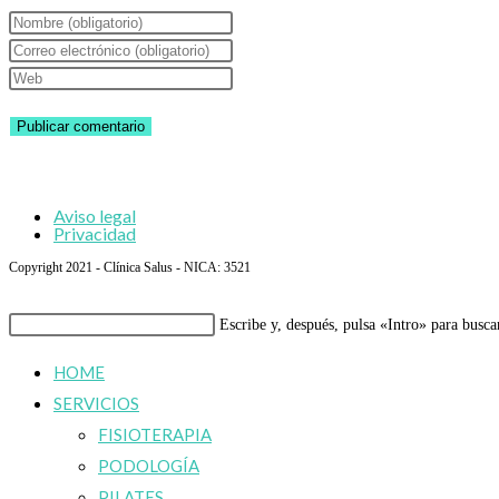
Introduce
tu
Introduce
nombre
tu
Introduce
o
dirección
la
nombre
de
URL
de
correo
de
usuario
electrónico
tu
Aviso legal
para
para
web
Privacidad
comentar
comentar
(opcional)
Copyright 2021 - Clínica Salus - NICA: 3521
Buscar
Escribe y, después, pulsa «Intro» para busca
en
HOME
esta
SERVICIOS
web
FISIOTERAPIA
PODOLOGÍA
PILATES