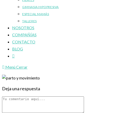
GIMNASIA HIPOPRESIVA
ESPECIAL MAMÁS
TALLERES
NOSOTROS
COMPAÑÍAS
CONTACTO
BLOG
Alternar
búsqueda
Menú
Cerrar
de
la
web
Deja una respuesta
Comentario