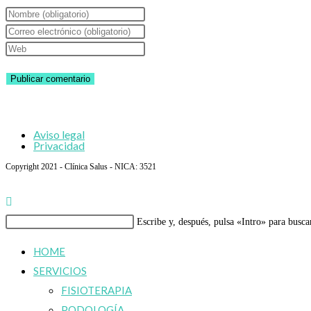
Introduce
tu
Introduce
nombre
tu
Introduce
o
dirección
la
nombre
de
URL
de
correo
de
usuario
electrónico
tu
Aviso legal
para
para
web
Privacidad
comentar
comentar
(opcional)
Copyright 2021 - Clínica Salus - NICA: 3521
Buscar
Escribe y, después, pulsa «Intro» para busca
en
HOME
esta
SERVICIOS
web
FISIOTERAPIA
PODOLOGÍA