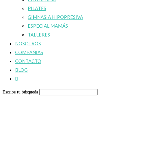
PILATES
GIMNASIA HIPOPRESIVA
ESPECIAL MAMÁS
TALLERES
NOSOTROS
COMPAÑÍAS
CONTACTO
BLOG
Alternar
búsqueda
Escribe tu búsqueda
de
la
web