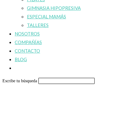
GIMNASIA HIPOPRESIVA
ESPECIAL MAMÁS
TALLERES
NOSOTROS
COMPAÑÍAS
CONTACTO
BLOG
Alternar
búsqueda
Escribe tu búsqueda
de
la
web