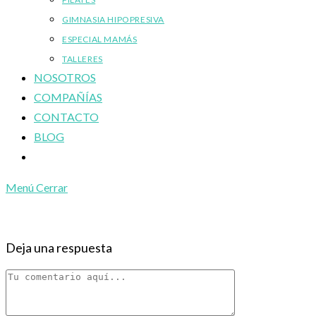
GIMNASIA HIPOPRESIVA
ESPECIAL MAMÁS
TALLERES
NOSOTROS
COMPAÑÍAS
CONTACTO
BLOG
Alternar
búsqueda
Menú
Cerrar
de
la
web
Deja una respuesta
Comentario