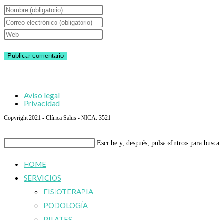
Introduce
tu
Introduce
nombre
tu
Introduce
o
dirección
la
nombre
de
URL
de
correo
de
usuario
electrónico
tu
Aviso legal
para
para
web
Privacidad
comentar
comentar
(opcional)
Copyright 2021 - Clínica Salus - NICA: 3521
Buscar
Escribe y, después, pulsa «Intro» para busca
en
HOME
esta
SERVICIOS
web
FISIOTERAPIA
PODOLOGÍA
PILATES