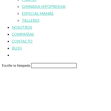
GIMNASIA HIPOPRESIVA
ESPECIAL MAMÁS
TALLERES
NOSOTROS
COMPAÑÍAS
CONTACTO
BLOG
Alternar
búsqueda
Escribe tu búsqueda
de
la
web