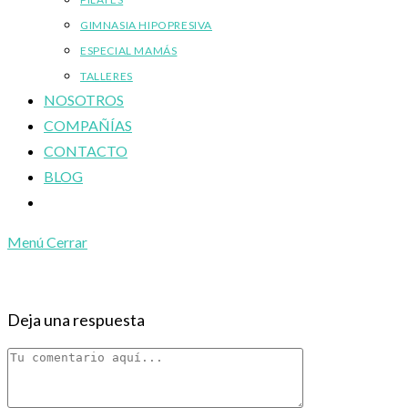
GIMNASIA HIPOPRESIVA
ESPECIAL MAMÁS
TALLERES
NOSOTROS
COMPAÑÍAS
CONTACTO
BLOG
Alternar
búsqueda
Menú
Cerrar
de
la
web
Deja una respuesta
Comentario