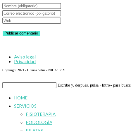
Introduce
tu
Introduce
nombre
tu
Introduce
o
dirección
la
nombre
de
URL
de
correo
de
usuario
electrónico
tu
Aviso legal
para
para
web
Privacidad
comentar
comentar
(opcional)
Copyright 2021 - Clínica Salus - NICA: 3521
Buscar
Escribe y, después, pulsa «Intro» para busca
en
HOME
esta
SERVICIOS
web
FISIOTERAPIA
PODOLOGÍA
PILATES