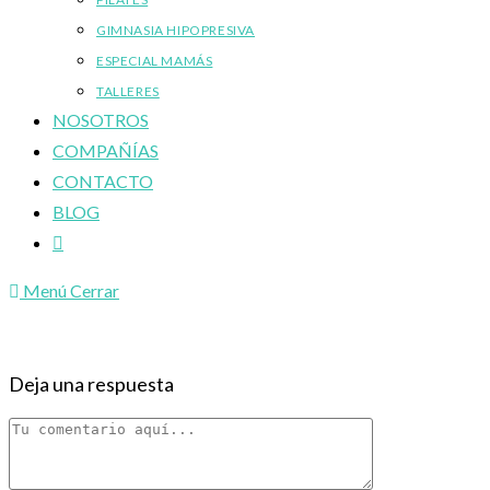
GIMNASIA HIPOPRESIVA
ESPECIAL MAMÁS
TALLERES
NOSOTROS
COMPAÑÍAS
CONTACTO
BLOG
Alternar
búsqueda
Menú
Cerrar
de
la
web
Deja una respuesta
Comentario