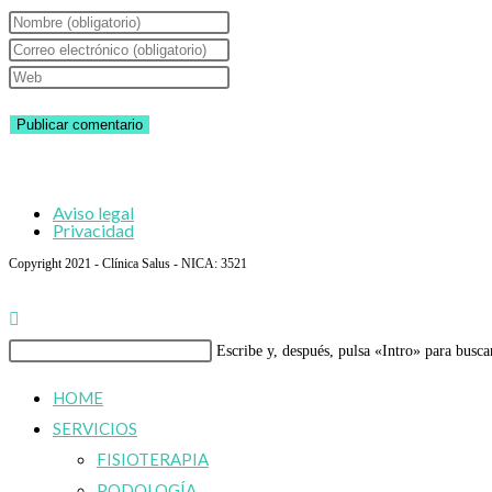
Introduce
tu
Introduce
nombre
tu
Introduce
o
dirección
la
nombre
de
URL
de
correo
de
usuario
electrónico
tu
Aviso legal
para
para
web
Privacidad
comentar
comentar
(opcional)
Copyright 2021 - Clínica Salus - NICA: 3521
Buscar
Escribe y, después, pulsa «Intro» para busca
en
HOME
esta
SERVICIOS
web
FISIOTERAPIA
PODOLOGÍA