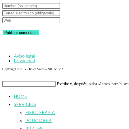
Introduce
tu
Introduce
nombre
tu
Introduce
o
dirección
la
nombre
de
URL
de
correo
de
usuario
electrónico
tu
Aviso legal
para
para
web
Privacidad
comentar
comentar
(opcional)
Copyright 2021 - Clínica Salus - NICA: 3521
Buscar
Escribe y, después, pulsa «Intro» para busca
en
HOME
esta
SERVICIOS
web
FISIOTERAPIA
PODOLOGÍA
PILATES