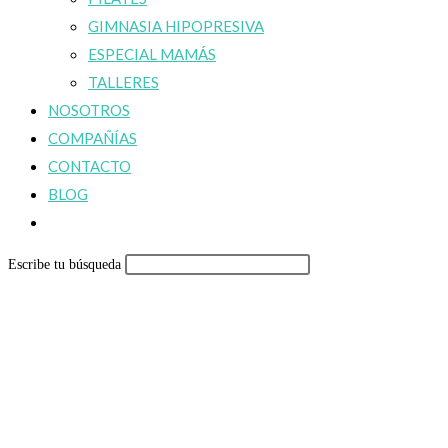
GIMNASIA HIPOPRESIVA
ESPECIAL MAMÁS
TALLERES
NOSOTROS
COMPAÑÍAS
CONTACTO
BLOG
Alternar
búsqueda
Escribe tu búsqueda
de
la
web