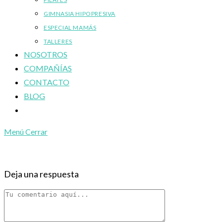
GIMNASIA HIPOPRESIVA
ESPECIAL MAMÁS
TALLERES
NOSOTROS
COMPAÑÍAS
CONTACTO
BLOG
Alternar
búsqueda
Menú
Cerrar
de
la
web
Deja una respuesta
Comentario