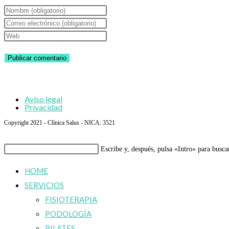
Introduce
tu
Introduce
nombre
tu
Introduce
o
dirección
la
nombre
de
URL
de
correo
de
usuario
electrónico
tu
Aviso legal
para
para
web
Privacidad
comentar
comentar
(opcional)
Copyright 2021 - Clínica Salus - NICA: 3521
Buscar
Escribe y, después, pulsa «Intro» para busca
en
HOME
esta
SERVICIOS
web
FISIOTERAPIA
PODOLOGÍA
PILATES