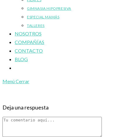
GIMNASIA HIPOPRESIVA
ESPECIAL MAMÁS
TALLERES
NOSOTROS
COMPAÑÍAS
CONTACTO
BLOG
Alternar
búsqueda
Menú
Cerrar
de
la
web
Deja una respuesta
Comentario