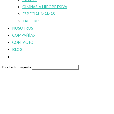
GIMNASIA HIPOPRESIVA
ESPECIAL MAMÁS
TALLERES
NOSOTROS
COMPAÑÍAS
CONTACTO
BLOG
Alternar
búsqueda
Escribe tu búsqueda
de
la
web