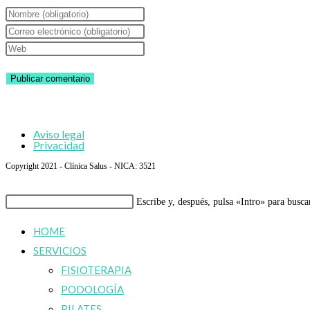
Introduce
tu
Introduce
nombre
tu
Introduce
o
dirección
la
nombre
de
URL
de
correo
de
usuario
electrónico
tu
Aviso legal
para
para
web
Privacidad
comentar
comentar
(opcional)
Copyright 2021 - Clínica Salus - NICA: 3521
Buscar
Escribe y, después, pulsa «Intro» para busca
en
HOME
esta
SERVICIOS
web
FISIOTERAPIA
PODOLOGÍA
PILATES