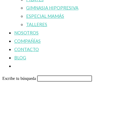
GIMNASIA HIPOPRESIVA
ESPECIAL MAMÁS
TALLERES
NOSOTROS
COMPAÑÍAS
CONTACTO
BLOG
Alternar
búsqueda
Escribe tu búsqueda
de
la
web