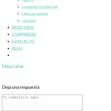
GIMNASIA HIPOPRESIVA
ESPECIAL MAMÁS
TALLERES
NOSOTROS
COMPAÑÍAS
CONTACTO
BLOG
Alternar
búsqueda
Menú
Cerrar
de
la
web
Deja una respuesta
Comentario