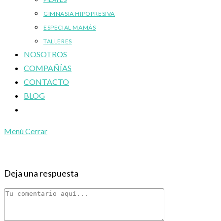
GIMNASIA HIPOPRESIVA
ESPECIAL MAMÁS
TALLERES
NOSOTROS
COMPAÑÍAS
CONTACTO
BLOG
Alternar
búsqueda
Menú
Cerrar
de
la
web
Deja una respuesta
Comentario