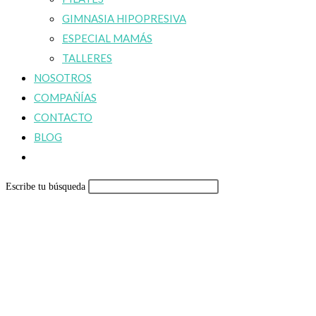
GIMNASIA HIPOPRESIVA
ESPECIAL MAMÁS
TALLERES
NOSOTROS
COMPAÑÍAS
CONTACTO
BLOG
Alternar
búsqueda
Escribe tu búsqueda
de
la
web