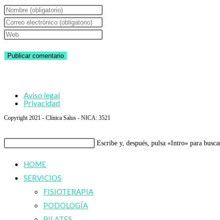
Introduce
tu
Introduce
nombre
tu
Introduce
o
dirección
la
nombre
de
URL
de
correo
de
usuario
electrónico
tu
Aviso legal
para
para
web
Privacidad
comentar
comentar
(opcional)
Copyright 2021 - Clínica Salus - NICA: 3521
Buscar
Escribe y, después, pulsa «Intro» para busca
en
HOME
esta
SERVICIOS
web
FISIOTERAPIA
PODOLOGÍA
PILATES