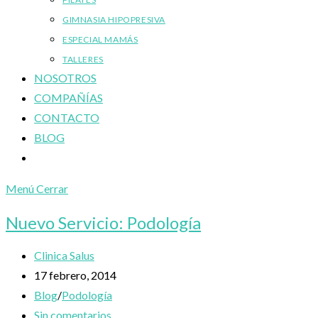
GIMNASIA HIPOPRESIVA
ESPECIAL MAMÁS
TALLERES
NOSOTROS
COMPAÑÍAS
CONTACTO
BLOG
Alternar
búsqueda
Menú
Cerrar
de
la
Nuevo Servicio: Podología
web
Autor
Clinica Salus
de
Publicación
17 febrero, 2014
la
de
Categoría
Blog
/
Podología
entrada:
la
de
Comentarios
Sin comentarios