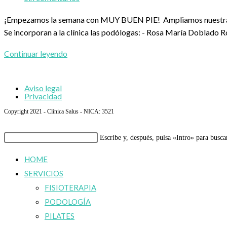
entrada:
la
de
¡Empezamos la semana con MUY BUEN PIE! Ampliamos nuestra o
entrada:
la
Se incorporan a la clínica las podólogas: - Rosa María Doblado
entrada:
Nuevo
Continuar leyendo
Servicio:
Podología
Aviso legal
Privacidad
Copyright 2021 - Clínica Salus - NICA: 3521
Buscar
Escribe y, después, pulsa «Intro» para busca
en
HOME
esta
SERVICIOS
web
FISIOTERAPIA
PODOLOGÍA
PILATES