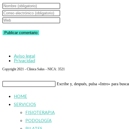
Introduce
tu
Introduce
nombre
tu
Introduce
o
dirección
la
nombre
de
URL
de
correo
de
usuario
electrónico
tu
Aviso legal
para
para
web
Privacidad
comentar
comentar
(opcional)
Copyright 2021 - Clínica Salus - NICA: 3521
Buscar
Escribe y, después, pulsa «Intro» para busca
en
HOME
esta
SERVICIOS
web
FISIOTERAPIA
PODOLOGÍA
PILATES