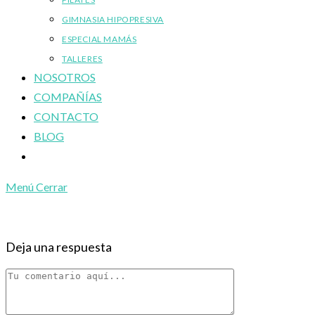
GIMNASIA HIPOPRESIVA
ESPECIAL MAMÁS
TALLERES
NOSOTROS
COMPAÑÍAS
CONTACTO
BLOG
Alternar
búsqueda
Menú
Cerrar
de
la
web
Deja una respuesta
Comentario