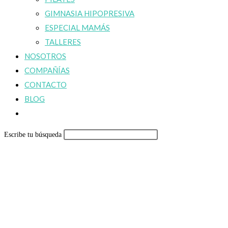
GIMNASIA HIPOPRESIVA
ESPECIAL MAMÁS
TALLERES
NOSOTROS
COMPAÑÍAS
CONTACTO
BLOG
Alternar
búsqueda
Escribe tu búsqueda
de
la
web