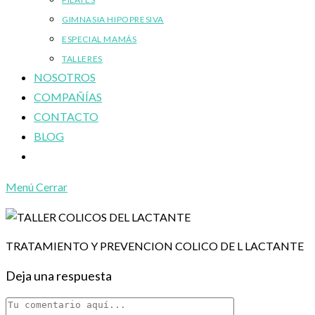
GIMNASIA HIPOPRESIVA
ESPECIAL MAMÁS
TALLERES
NOSOTROS
COMPAÑÍAS
CONTACTO
BLOG
Alternar
búsqueda
Menú
Cerrar
de
la
web
TRATAMIENTO Y PREVENCION COLICO DE L LACTANTE
Deja una respuesta
Comentario