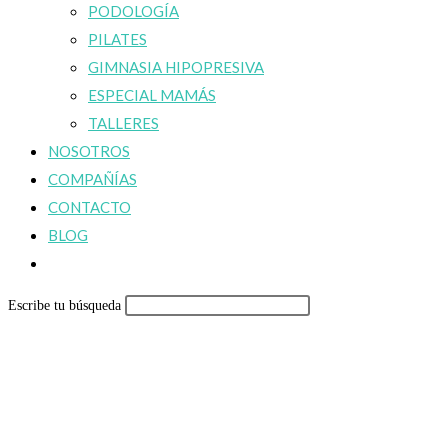
PODOLOGÍA
PILATES
GIMNASIA HIPOPRESIVA
ESPECIAL MAMÁS
TALLERES
NOSOTROS
COMPAÑÍAS
CONTACTO
BLOG
Alternar
búsqueda
Escribe tu búsqueda
de
la
web