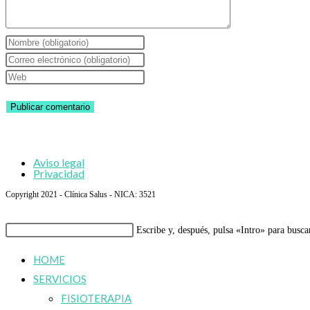
Introduce
tu
Introduce
nombre
tu
Introduce
o
dirección
la
nombre
de
URL
de
correo
de
usuario
electrónico
tu
Aviso legal
para
para
web
Privacidad
comentar
comentar
(opcional)
Copyright 2021 - Clínica Salus - NICA: 3521
Buscar
Escribe y, después, pulsa «Intro» para busca
en
HOME
esta
SERVICIOS
web
FISIOTERAPIA