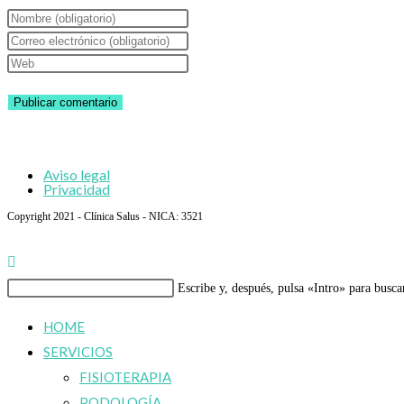
Introduce
tu
Introduce
nombre
tu
Introduce
o
dirección
la
nombre
de
URL
de
correo
de
usuario
electrónico
tu
Aviso legal
para
para
web
Privacidad
comentar
comentar
(opcional)
Copyright 2021 - Clínica Salus - NICA: 3521
Buscar
Escribe y, después, pulsa «Intro» para busca
en
HOME
esta
SERVICIOS
web
FISIOTERAPIA
PODOLOGÍA