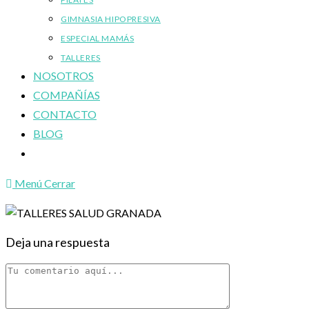
GIMNASIA HIPOPRESIVA
ESPECIAL MAMÁS
TALLERES
NOSOTROS
COMPAÑÍAS
CONTACTO
BLOG
Alternar
búsqueda
Menú
Cerrar
de
la
web
Deja una respuesta
Comentario