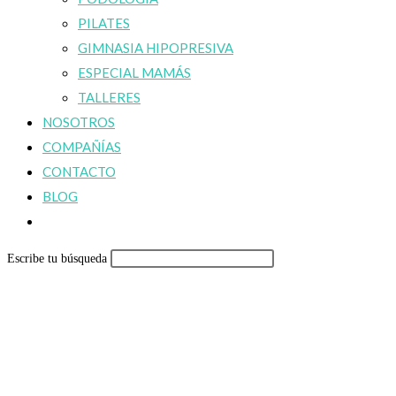
PILATES
GIMNASIA HIPOPRESIVA
ESPECIAL MAMÁS
TALLERES
NOSOTROS
COMPAÑÍAS
CONTACTO
BLOG
Alternar
búsqueda
Escribe tu búsqueda
de
la
web