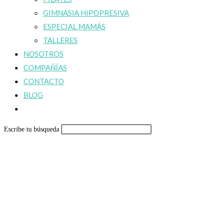
GIMNASIA HIPOPRESIVA
ESPECIAL MAMÁS
TALLERES
NOSOTROS
COMPAÑÍAS
CONTACTO
BLOG
Alternar
búsqueda
Escribe tu búsqueda
de
la
web