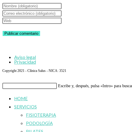
Introduce
tu
Introduce
nombre
tu
Introduce
o
dirección
la
nombre
de
URL
de
correo
de
usuario
electrónico
tu
Aviso legal
para
para
web
Privacidad
comentar
comentar
(opcional)
Copyright 2021 - Clínica Salus - NICA: 3521
Buscar
Escribe y, después, pulsa «Intro» para busca
en
HOME
esta
SERVICIOS
web
FISIOTERAPIA
PODOLOGÍA
PILATES