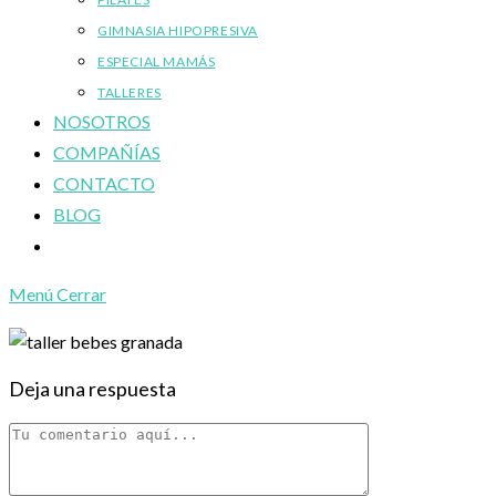
GIMNASIA HIPOPRESIVA
ESPECIAL MAMÁS
TALLERES
NOSOTROS
COMPAÑÍAS
CONTACTO
BLOG
Alternar
búsqueda
Menú
Cerrar
de
la
web
Deja una respuesta
Comentario