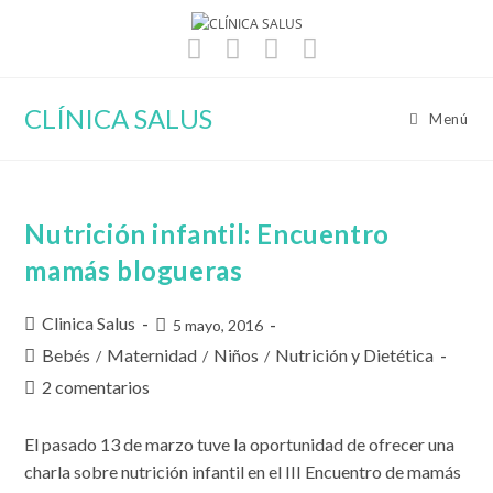
Ir
al
contenido
CLÍNICA SALUS
Menú
Nutrición infantil: Encuentro
mamás blogueras
Autor
Clinica Salus
Publicación
5 mayo, 2016
de
de
Categoría
Bebés
Maternidad
Niños
Nutrición y Dietética
/
/
/
la
la
de
Comentarios
2 comentarios
entrada:
entrada:
la
de
entrada:
la
El pasado 13 de marzo tuve la oportunidad de ofrecer una
entrada:
charla sobre nutrición infantil en el III Encuentro de mamás