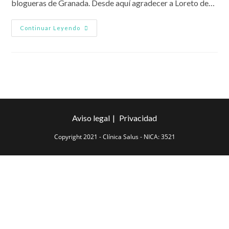
blogueras de Granada. Desde aquí agradecer a Loreto de…
Nutrición
Continuar Leyendo
Infantil:
Encuentro
Mamás
Blogueras
Aviso legal
Privacidad
Copyright 2021 - Clínica Salus - NICA: 3521