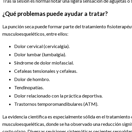
Tras la sesión es normal notar una ligera sensación de agujetas o
¿Qué problemas puede ayudar a tratar?
La punción seca puede formar parte del tratamiento fisioterapéu
musculoesqueléticos, entre ellos:
Dolor cervical (cervicalgia).
Dolor lumbar (lumbalgia).
Síndrome de dolor miofascial.
Cefaleas tensionales y cefaleas.
Dolor de hombro.
Tendinopatías.
Dolor relacionado con la práctica deportiva.
Trastornos temporomandibulares (ATM).
La evidencia científica es especialmente sólida en el tratamient
musculoesqueléticas, donde se ha observado una reducción signifi
corto plazo. Diversas revisiones sistemáticas recientes respal