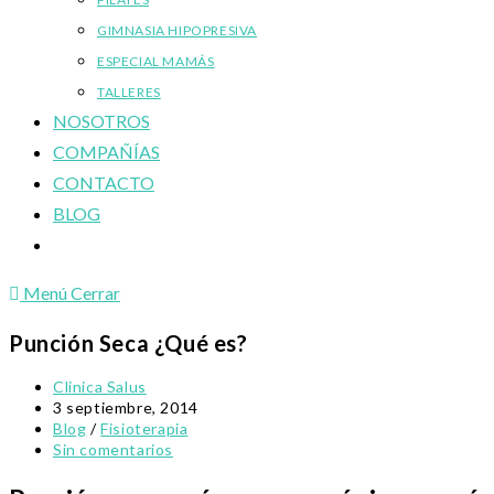
GIMNASIA HIPOPRESIVA
ESPECIAL MAMÁS
TALLERES
NOSOTROS
COMPAÑÍAS
CONTACTO
BLOG
Alternar
búsqueda
Menú
Cerrar
de
la
Punción Seca ¿Qué es?
web
Autor
Clinica Salus
de
Publicación
3 septiembre, 2014
la
de
Categoría
Blog
/
Fisioterapia
entrada:
la
de
Comentarios
Sin comentarios
entrada:
la
de
entrada:
la