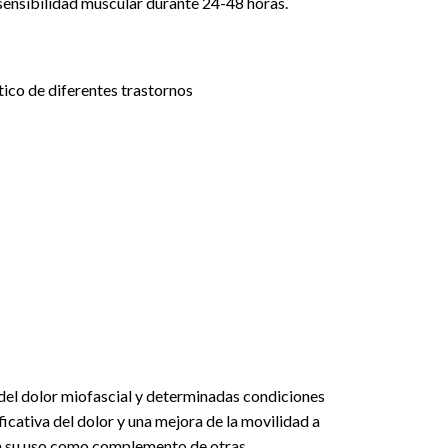
 sensibilidad muscular durante 24-48 horas.
tico de diferentes trastornos
o del dolor miofascial y determinadas condiciones
cativa del dolor y una mejora de la movilidad a
dan su uso como complemento de otras