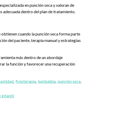
 especializada en punción seca y valoran de
es adecuada dentro del plan de tratamiento.
se obtienen cuando la punción seca forma parte
ción del paciente, terapia manual y estrategias
erramienta más dentro de un abordaje
orar la función y favorecer una recuperación
astidad
fisioterapia
lumbalgia
punción seca
,
,
,
,
 infantil