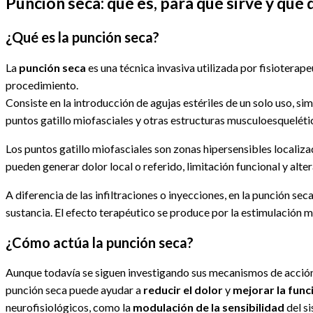
Punción seca: qué es, para qué sirve y qué d
entrada:
¿Qué es la punción seca?
La
punción seca
es una técnica invasiva utilizada por fisiotera
procedimiento.
Consiste en la introducción de agujas estériles de un solo uso, si
puntos gatillo miofasciales y otras estructuras musculoesquelétic
Los puntos gatillo miofasciales son zonas hipersensibles localiz
pueden generar dolor local o referido, limitación funcional y alt
A diferencia de las infiltraciones o inyecciones, en la punción s
sustancia. El efecto terapéutico se produce por la estimulación me
¿Cómo actúa la punción seca?
Aunque todavía se siguen investigando sus mecanismos de acción
punción seca puede ayudar a
reducir el dolor
y
mejorar la func
neurofisiológicos, como la
modulación de la sensibilidad
del si