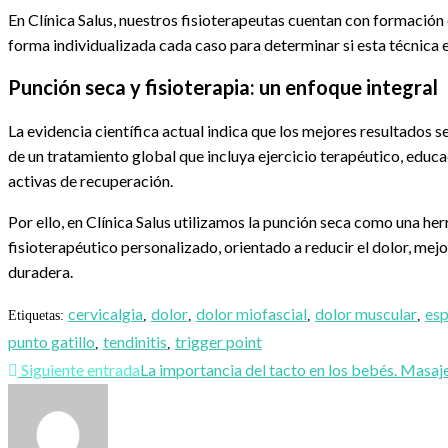
En Clínica Salus, nuestros fisioterapeutas cuentan con formación
forma individualizada cada caso para determinar si esta técnica 
Punción seca y fisioterapia: un enfoque integral
La evidencia científica actual indica que los mejores resultados 
de un tratamiento global que incluya ejercicio terapéutico, educa
activas de recuperación.
Por ello, en Clínica Salus utilizamos la punción seca como una h
fisioterapéutico personalizado, orientado a reducir el dolor, mej
duradera.
cervicalgia
dolor
dolor miofascial
dolor muscular
esp
Etiquetas
:
,
,
,
,
punto gatillo
tendinitis
trigger point
,
,
Leer
Siguiente entrada
La importancia del tacto en los bebés. Masaje
más
artículos