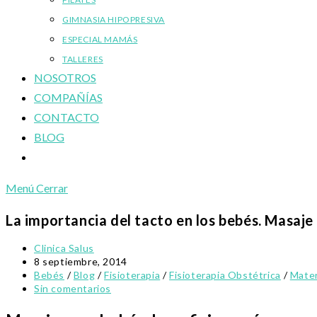
GIMNASIA HIPOPRESIVA
ESPECIAL MAMÁS
TALLERES
NOSOTROS
COMPAÑÍAS
CONTACTO
BLOG
Alternar
búsqueda
Menú
Cerrar
de
la
La importancia del tacto en los bebés. Masaje 
web
Autor
Clinica Salus
de
Publicación
8 septiembre, 2014
la
de
Categoría
Bebés
/
Blog
/
Fisioterapia
/
Fisioterapia Obstétrica
/
Mate
entrada:
la
de
Comentarios
Sin comentarios
entrada:
la
de
entrada:
la