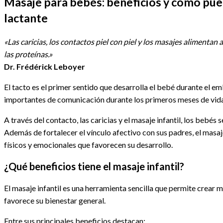
Masaje para bebés: beneficios y cómo pued
entrada:
lactante
«Las caricias, los contactos piel con piel y los masajes alimentan 
las proteínas.»
Dr. Frédérick Leboyer
El tacto es el primer sentido que desarrolla el bebé durante el 
importantes de comunicación durante los primeros meses de vida
A través del contacto, las caricias y el masaje infantil, los bebé
Además de fortalecer el vínculo afectivo con sus padres, el mas
físicos y emocionales que favorecen su desarrollo.
¿Qué beneficios tiene el masaje infantil?
El masaje infantil es una herramienta sencilla que permite crea
favorece su bienestar general.
Entre sus principales beneficios destacan: