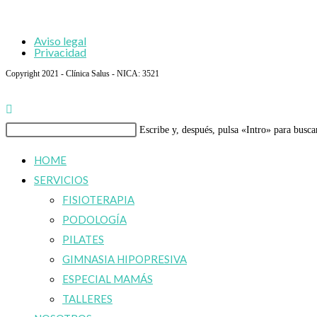
a
los
la
bebés.
página
Aviso legal
Masaje
Privacidad
siguiente
infantil
Copyright 2021 - Clínica Salus - NICA: 3521
Buscar
Escribe y, después, pulsa «Intro» para busca
en
HOME
esta
SERVICIOS
web
FISIOTERAPIA
PODOLOGÍA
PILATES
GIMNASIA HIPOPRESIVA
ESPECIAL MAMÁS
TALLERES