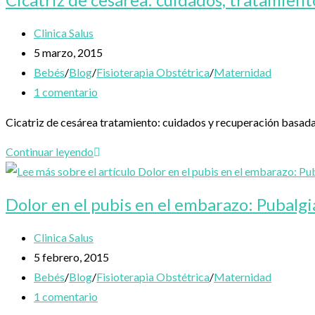
ingle
durante
Autor
Clinica Salus
el
de
Publicación
5 marzo, 2015
embarazo:
la
de
Categoría
Bebés
/
Blog
/
Fisioterapia Obstétrica
/
Maternidad
causas
entrada:
la
de
Comentarios
1 comentario
y
entrada:
la
de
Cicatriz de cesárea tratamiento: cuidados y recuperación basada 
cómo
entrada:
la
aliviarlo
entrada:
Cicatriz
Continuar leyendo
de
cesárea:
Dolor en el pubis en el embarazo: Pubalgi
cuidados,
tratamiento
Autor
Clinica Salus
y
de
Publicación
5 febrero, 2015
recuperación
la
de
Categoría
Bebés
/
Blog
/
Fisioterapia Obstétrica
/
Maternidad
funcional
entrada:
la
de
Comentarios
1 comentario
basada