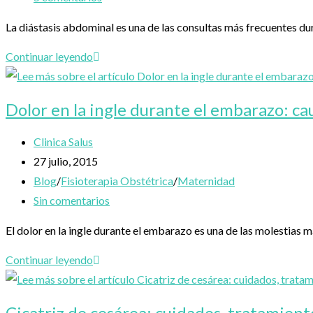
aparece
entrada:
la
de
La diástasis abdominal es una de las consultas más frecuentes 
y
entrada:
la
cómo
entrada:
Diástasis
Continuar leyendo
aliviarlo
abdominal:
qué
Dolor en la ingle durante el embarazo: cau
es,
por
Autor
Clinica Salus
qué
de
Publicación
27 julio, 2015
aparece
la
de
Categoría
Blog
/
Fisioterapia Obstétrica
/
Maternidad
y
entrada:
la
de
Comentarios
Sin comentarios
cómo
entrada:
la
de
El dolor en la ingle durante el embarazo es una de las molestia
puede
entrada:
la
mejorar
entrada:
Dolor
Continuar leyendo
en
la
Cicatriz de cesárea: cuidados, tratamien