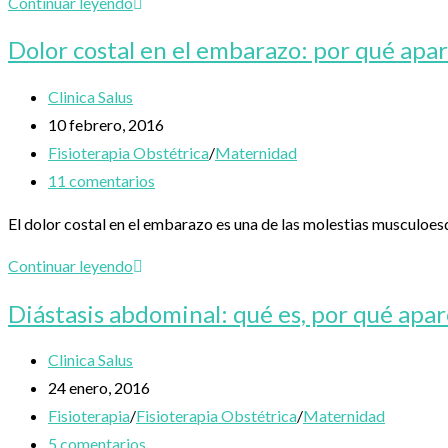
entrada:
Movimiento
Continuar leyendo
forma
durante
Dolor costal en el embarazo: por qué apar
segura
el
y
parto:
Autor
Clinica Salus
basada
posturas,
de
Publicación
10 febrero, 2016
en
dilatación
la
de
Categoría
Fisioterapia Obstétrica
/
Maternidad
evidencia
y
entrada:
la
de
Comentarios
11 comentarios
preparación
entrada:
la
de
El dolor costal en el embarazo es una de las molestias musculoe
física
entrada:
la
para
entrada:
Dolor
Continuar leyendo
el
costal
Diástasis abdominal: qué es, por qué apa
nacimiento
en
el
Autor
Clinica Salus
embarazo:
de
Publicación
24 enero, 2016
por
la
de
Categoría
Fisioterapia
/
Fisioterapia Obstétrica
/
Maternidad
qué
entrada:
la
de
Comentarios
5 comentarios