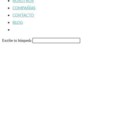
NOSOTROS
COMPAÑÍAS
CONTACTO
BLOG
Alternar
búsqueda
Escribe tu búsqueda
de
la
web