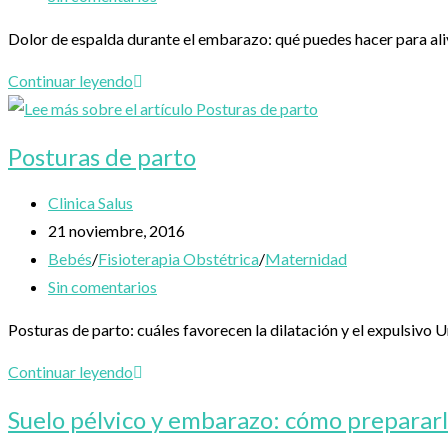
entrada:
la
de
Dolor de espalda durante el embarazo: qué puedes hacer para ali
entrada:
la
entrada:
Dolor
Continuar leyendo
de
espalda
Posturas de parto
durante
el
Autor
Clinica Salus
embarazo
de
Publicación
21 noviembre, 2016
la
de
Categoría
Bebés
/
Fisioterapia Obstétrica
/
Maternidad
entrada:
la
de
Comentarios
Sin comentarios
entrada:
la
de
Posturas de parto: cuáles favorecen la dilatación y el expulsivo 
entrada:
la
entrada:
Posturas
Continuar leyendo
de
Suelo pélvico y embarazo: cómo prepararl
parto