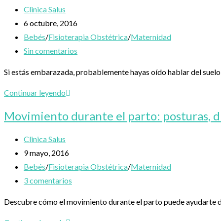
Autor
Clinica Salus
de
Publicación
6 octubre, 2016
la
de
Categoría
Bebés
/
Fisioterapia Obstétrica
/
Maternidad
entrada:
la
de
Comentarios
Sin comentarios
entrada:
la
de
Si estás embarazada, probablemente hayas oído hablar del suelo 
entrada:
la
entrada:
Suelo
Continuar leyendo
pélvico
Movimiento durante el parto: posturas, di
y
embarazo:
Autor
Clinica Salus
cómo
de
Publicación
9 mayo, 2016
prepararlo
la
de
Categoría
Bebés
/
Fisioterapia Obstétrica
/
Maternidad
para
entrada:
la
de
Comentarios
3 comentarios
el
entrada:
la
de
Descubre cómo el movimiento durante el parto puede ayudarte dura
parto
entrada:
la
de