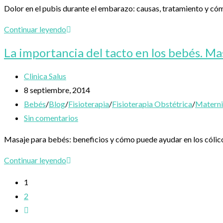
entrada:
la
de
Dolor en el pubis durante el embarazo: causas, tratamiento y cóm
en
entrada:
la
evidencia
entrada:
Dolor
Continuar leyendo
en
La importancia del tacto en los bebés. Mas
el
pubis
Autor
Clinica Salus
en
de
Publicación
8 septiembre, 2014
el
la
de
Categoría
Bebés
/
Blog
/
Fisioterapia
/
Fisioterapia Obstétrica
/
Matern
embarazo:
entrada:
la
de
Comentarios
Sin comentarios
Pubalgia
entrada:
la
de
Masaje para bebés: beneficios y cómo puede ayudar en los cólicos 
entrada:
la
entrada:
La
Continuar leyendo
importancia
1
del
2
tacto
Ir
en