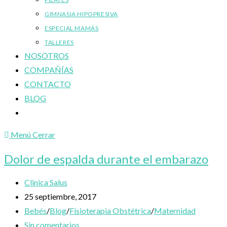
GIMNASIA HIPOPRESIVA
ESPECIAL MAMÁS
TALLERES
NOSOTROS
COMPAÑÍAS
CONTACTO
BLOG
Alternar
búsqueda
Menú
Cerrar
de
la
Dolor de espalda durante el embarazo
web
Autor
Clinica Salus
de
Publicación
25 septiembre, 2017
la
de
Categoría
Bebés
/
Blog
/
Fisioterapia Obstétrica
/
Maternidad
entrada:
la
de
Comentarios
Sin comentarios