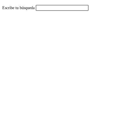
búsqueda
Escribe tu búsqueda
de
la
web