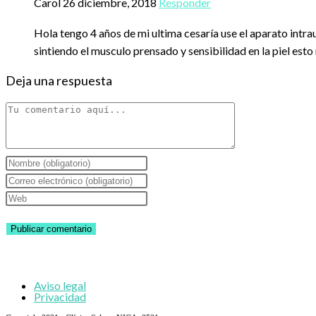
Carol
26 diciembre, 2018
Responder
Hola tengo 4 años de mi ultima cesaría use el aparato intra
sintiendo el musculo prensado y sensibilidad en la piel est
Deja una respuesta
Comentario
Introduce
tu
Introduce
nombre
tu
Introduce
o
dirección
la
nombre
de
URL
de
correo
de
usuario
electrónico
tu
Aviso legal
para
para
web
Privacidad
comentar
comentar
(opcional)