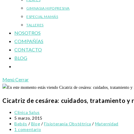
GIMNASIA HIPOPRESIVA
ESPECIAL MAMÁS
TALLERES
NOSOTROS
COMPAÑÍAS
CONTACTO
BLOG
Alternar
búsqueda
Menú
Cerrar
de
la
web
Cicatriz de cesárea: cuidados, tratamiento y
Autor
Clinica Salus
de
Publicación
5 marzo, 2015
la
de
Categoría
Bebés
/
Blog
/
Fisioterapia Obstétrica
/
Maternidad
entrada:
la
de
Comentarios
1 comentario