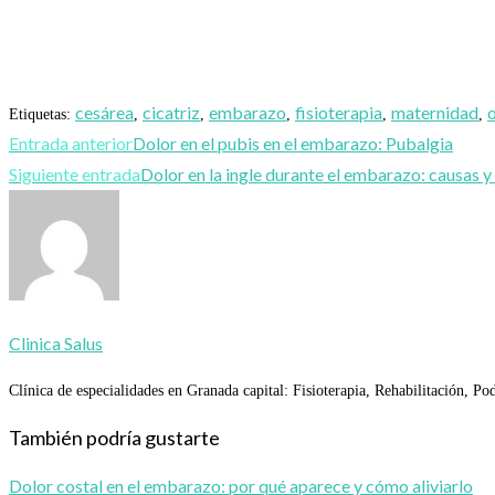
cesárea
cicatriz
embarazo
fisioterapia
maternidad
Etiquetas
:
,
,
,
,
,
Leer
Entrada anterior
Dolor en el pubis en el embarazo: Pubalgia
más
Siguiente entrada
Dolor en la ingle durante el embarazo: causas y
artículos
Clinica Salus
Clínica de especialidades en Granada capital: Fisioterapia, Rehabilitación,
También podría gustarte
Dolor costal en el embarazo: por qué aparece y cómo aliviarlo