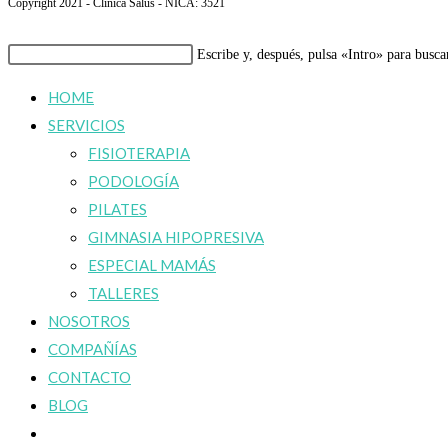
Copyright 2021 - Clínica Salus - NICA: 3521
Buscar
Escribe y, después, pulsa «Intro» para busca
en
HOME
esta
SERVICIOS
web
FISIOTERAPIA
PODOLOGÍA
PILATES
GIMNASIA HIPOPRESIVA
ESPECIAL MAMÁS
TALLERES
NOSOTROS
COMPAÑÍAS
CONTACTO
BLOG
Alternar