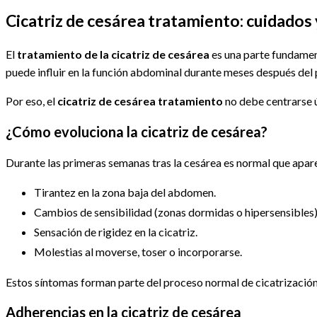
entrada:
la
de
entrada:
la
Cicatriz de cesárea tratamiento: cuidados
entrada:
El
tratamiento de la cicatriz de cesárea
es una parte fundament
puede influir en la función abdominal durante meses después del 
Por eso, el
cicatriz de cesárea tratamiento
no debe centrarse ún
¿Cómo evoluciona la cicatriz de cesárea?
Durante las primeras semanas tras la cesárea es normal que apar
Tirantez en la zona baja del abdomen.
Cambios de sensibilidad (zonas dormidas o hipersensibles)
Sensación de rigidez en la cicatriz.
Molestias al moverse, toser o incorporarse.
Estos síntomas forman parte del proceso normal de cicatrización
Adherencias en la cicatriz de cesárea