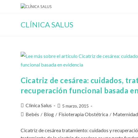
Ir
al
contenido
CLÍNICA SALUS
Cicatriz de cesárea: cuidados, tr
recuperación funcional basada en
Autor
Clinica Salus
Publicación
5 marzo, 2015
de
de
Categoría
Bebés
Blog
Fisioterapia Obstétrica
Maternida
/
/
/
la
la
de
entrada:
entrada:
la
Cicatriz de cesárea tratamiento: cuidados y recuperació
entrada:
tratamiento de la cicatriz de cesárea es una parte funda