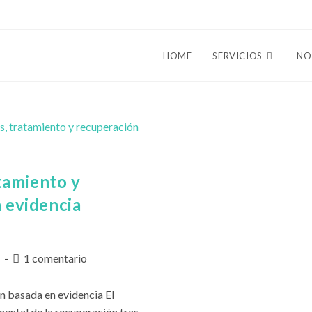
HOME
SERVICIOS
NO
atamiento y
 evidencia
Comentarios
d
1 comentario
de
la
n basada en evidencia El
entrada:
mental de la recuperación tras