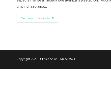
un pinchazo, una…
Dolor
Continuar Leyendo
En
La
Ingle
Durante
El
Embarazo:
Causas
Y
Cómo
Aliviarlo
Copyright 2021 - Clínica Salus - NICA: 3521