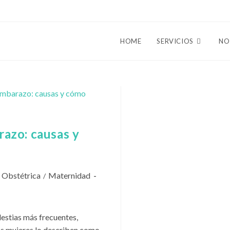
HOME
SERVICIOS
NO
razo: causas y
a Obstétrica
Maternidad
/
lestias más frecuentes,
as mujeres lo describen como