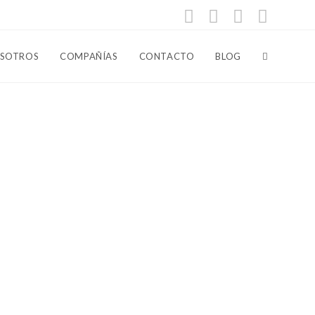
Alternar
SOTROS
COMPAÑÍAS
CONTACTO
BLOG
búsqueda
de
la
web