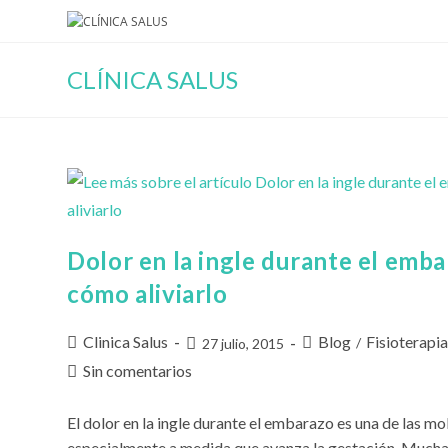
Ir
al
contenido
CLÍNICA SALUS
Dolor en la ingle durante el emba
cómo aliviarlo
Autor
Categoría
Clinica Salus
Blog
Fisioterapi
Publicación
/
27 julio, 2015
de
de
de
Comentarios
Sin comentarios
la
la
la
de
entrada:
entrada:
entrada:
la
El dolor en la ingle durante el embarazo es una de las mo
entrada:
especialmente a medida que avanza la gestación. Much