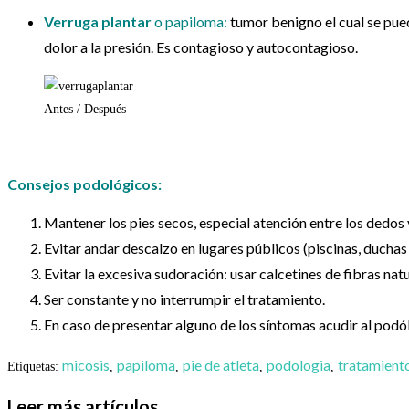
Verruga plantar
o papiloma:
tumor benigno el cual se pued
dolor a la presión. Es contagioso y autocontagioso.
Antes / Después
Consejos podológicos:
Mantener los pies secos, especial atención entre los dedos y
Evitar andar descalzo en lugares públicos (piscinas, ducha
Evitar la excesiva sudoración: usar calcetines de fibras nat
Ser constante y no interrumpir el tratamiento.
En caso de presentar alguno de los síntomas acudir al podó
micosis
papiloma
pie de atleta
podologia
tratamient
Etiquetas
:
,
,
,
,
Leer más artículos